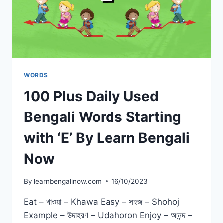
WORDS
100 Plus Daily Used
Bengali Words Starting
with ‘E’ By Learn Bengali
Now
By
learnbengalinow.com
16/10/2023
Eat – খাওয়া – Khawa Easy – সহজ – Shohoj
Example – উদাহরণ – Udahoron Enjoy – আনন্দ –