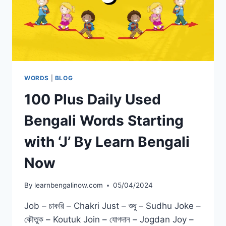
WORDS
|
BLOG
100 Plus Daily Used
Bengali Words Starting
with ‘J’ By Learn Bengali
Now
By
learnbengalinow.com
05/04/2024
Job – চাকরি – Chakri Just – শুধু – Sudhu Joke –
কৌতুক – Koutuk Join – যোগদান – Jogdan Joy –